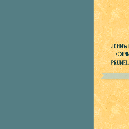
Johnwi
(John
Prunel