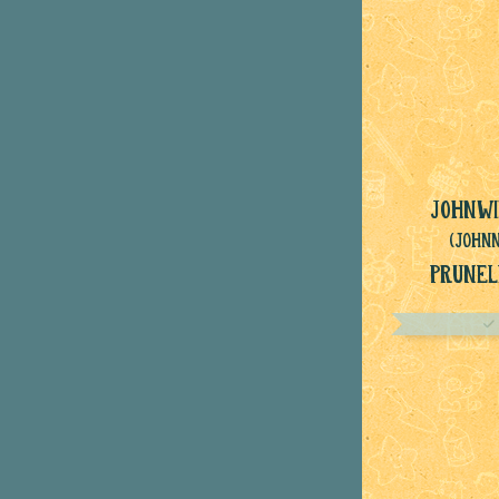
Johnwi
(John
Prunel