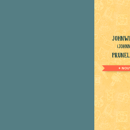
Johnwi
(John
Prunel
✦ NOU