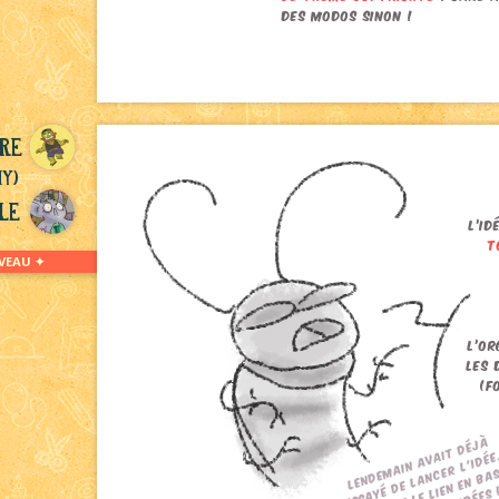
re
ny)
le
VEAU ✦