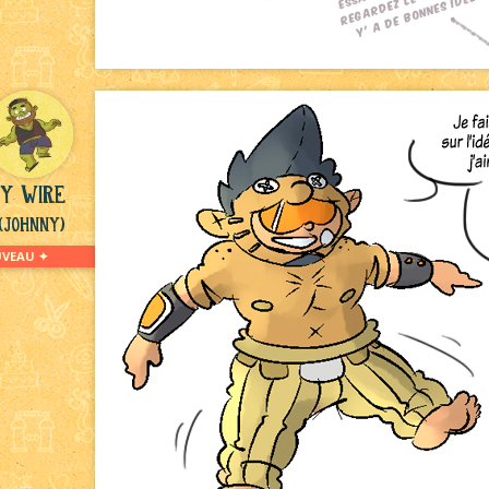
y Wire
(Johnny)
VEAU ✦