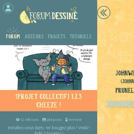
Forum
Auteurs
Projets
Tutoriels
Johnwi
(John
Prunel
[Projet collectif] 1.2.3
cheeze !
12.149 vues
204 posts
terminé
Installez-vous bien, ne bougez plus ! Voilà !
Prêt ? Souriez !