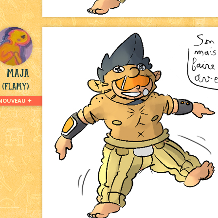
Maja
(Flamy)
NOUVEAU ✦