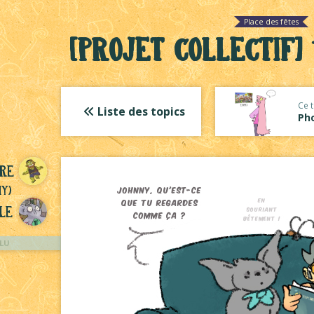
Place des fêtes
[Projet collectif] 1
Ce t
Liste des topics
Pho
re
ny)
le
LU