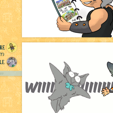
re
ny)
le
LU