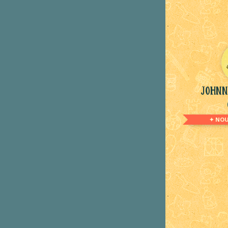
Johnn
✦ NOU