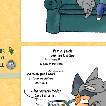
re
ny)
le
LU