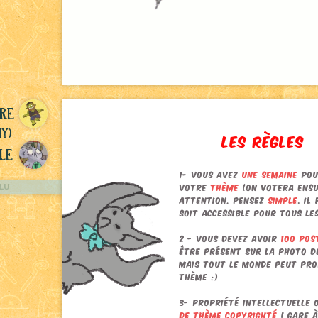
re
ny)
le
LU