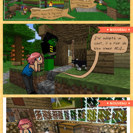
✦ NOUVEAU ✦
✦ NOUVEAU ✦