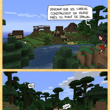
Pique-nique d'été
NEW
Avatar, le dessin d'un autre maître
NEW
Beyond the cliff (suite)
NEW
On retape les miniatures de l'accueil
NEW