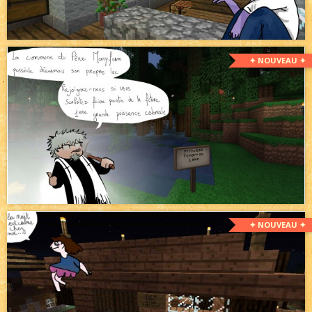
✦ NOUVEAU ✦
✦ NOUVEAU ✦