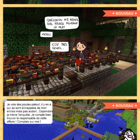
✦ NOUVEAU ✦
✦ NOUVEAU ✦