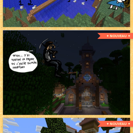
✦ NOUVEAU ✦
✦ NOUVEAU ✦