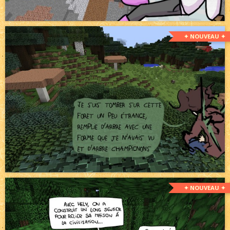
✦ NOUVEAU ✦
✦ NOUVEAU ✦