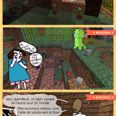
✦ NOUVEAU ✦
✦ NOUVEAU ✦