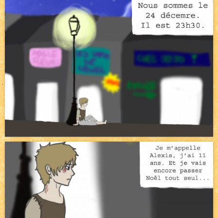
Pique-nique d'été
NEW
Avatar, le dessin d'un autre maître
NEW
Beyond the cliff (suite)
NEW
On retape les miniatures de l'accueil
NEW
Le Jeu du Trône II – Après l'explosion
NEW
Le Jeu du Trône – Généalogie
NEW