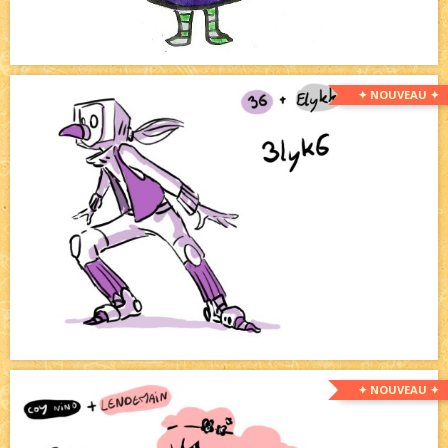
✦ NOUVEAU ✦
✦ NOUVEAU ✦