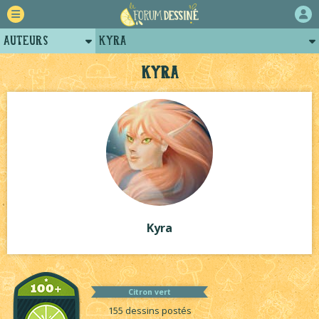
Auteurs
Kyra
Retour
Posts de kyra
Kyra
Forum
Projets
Tutoriels
Kyra
Citron vert
155 dessins postés