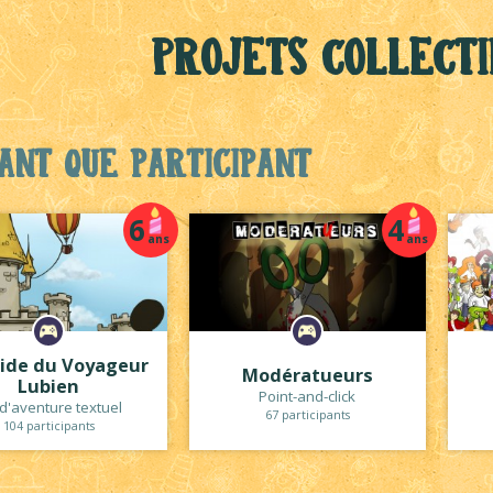
Projets collecti
ant que participant
6
4
ans
ans
ide du Voyageur
Modératueurs
Lubien
Point-and-click
 d'aventure textuel
67 participants
104 participants