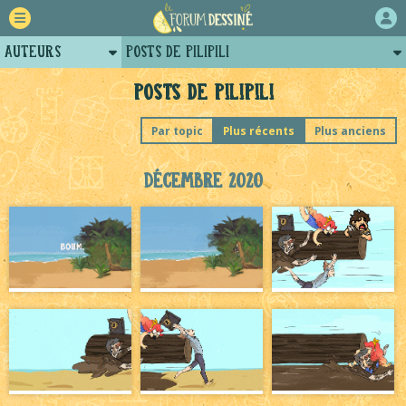
Auteurs
Posts de PiliPili
Retour
Profil de pilipili
Posts de PiliPili
Forum
Arènes de pilipili
Par topic
Plus récents
Plus anciens
Projets
Projets collectifs de pilipili
Décembre 2020
Tutoriels