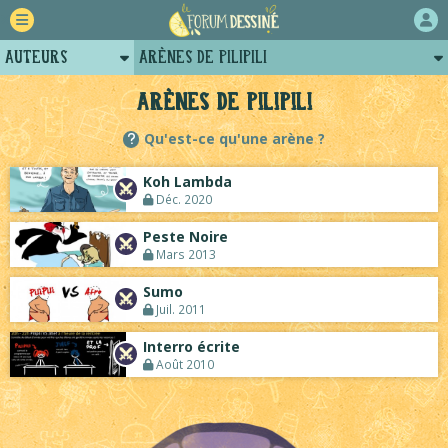
Auteurs
Arènes de PiliPili
Retour
Profil de pilipili
Arènes de PiliPili
Forum
Posts de pilipili
Qu'est-ce qu'une arène ?
Projets
Projets collectifs de pilipili
Koh Lambda
Tutoriels
Déc. 2020
Peste Noire
Mars 2013
Sumo
Juil. 2011
Interro écrite
Août 2010