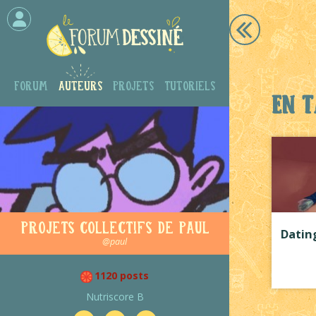
Forum
Auteurs
Projets
Tutoriels
En t
Projets collectifs de Paul
Datin
@paul
1120 posts
Nutriscore B