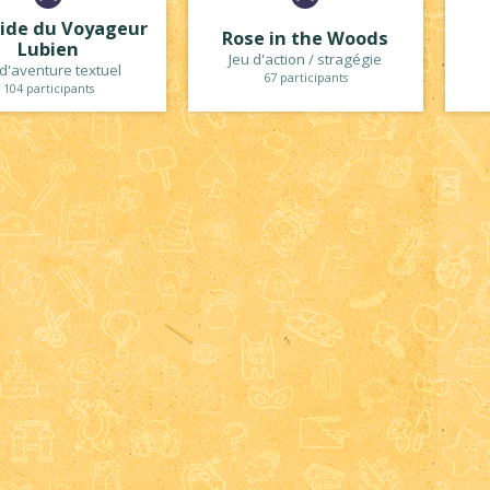
ide du Voyageur
Rose in the Woods
Lubien
Jeu d'action / stragégie
 d'aventure textuel
67 participants
104 participants