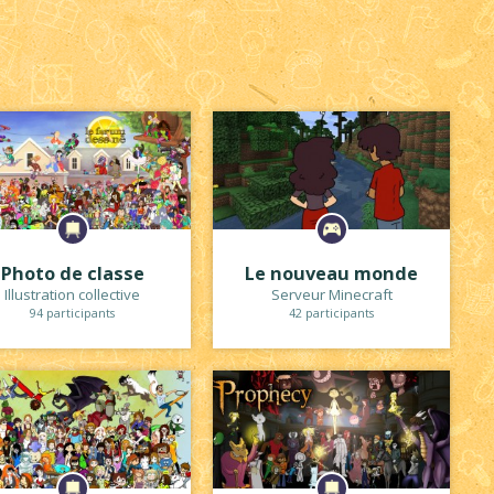
Photo de classe
Le nouveau monde
Illustration collective
Serveur Minecraft
94 participants
42 participants