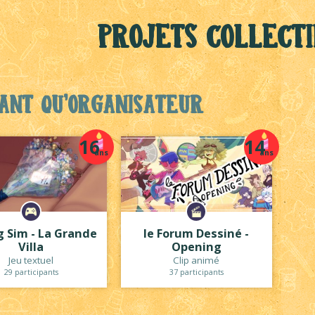
Projets collecti
ant qu'organisateur
16
14
ans
ans
g Sim - La Grande
le Forum Dessiné -
Villa
Opening
Jeu textuel
Clip animé
29 participants
37 participants