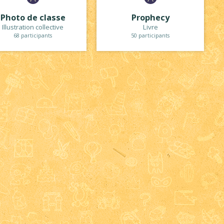
Photo de classe
Prophecy
Illustration collective
Livre
68 participants
50 participants