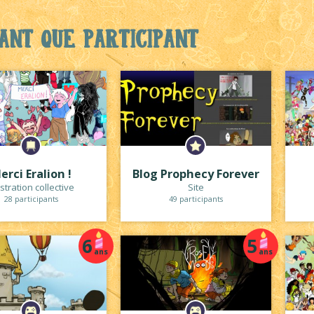
ant que participant
erci Eralion !
Blog Prophecy Forever
ustration collective
Site
28 participants
49 participants
6
5
ans
ans