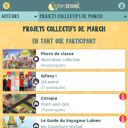
Auteurs
Projets collectifs de March
Retour
Profil de march
Projets collectifs de March
Forum
Posts de march
En tant que participant
Projets
Arènes de march
Photo de classe
Tutoriels
Illustration collective
94 participants
Gifons !
Gif animé
37 participants
Citropia
Point-and-click
78 participants
Le Guide du Voyageur Lubien
Jeu d'aventure textuel