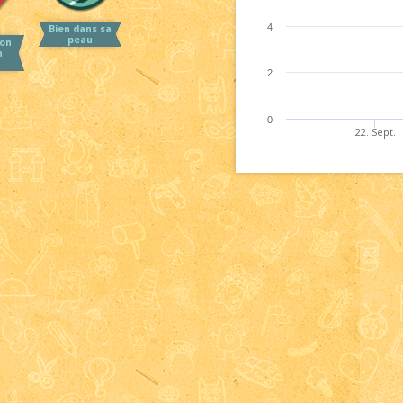
4
Bien dans sa
peau
on
n
2
0
22. Sept.