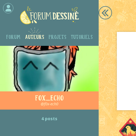
Forum
Auteurs
Projets
Tutoriels
F0X_ECH0
@f0x-ech0
4 posts