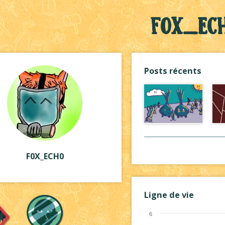
F0X_EC
Posts récents
F0X_ECH0
Ligne de vie
6