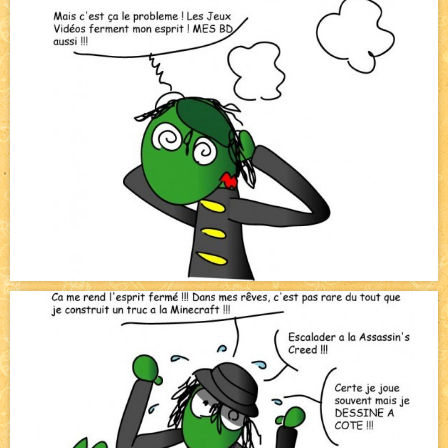
Bienvenue aux nouvell.eaux !
NEW
Avatar, le dessin d'un autre maître
NEW
Beyond the cliff (suite)
NEW
On retape les miniatures de l'accueil
NEW
Le Jeu du Trône II - Après l'explosion
NEW
Le Jeu du Trône - Généalogie
NEW