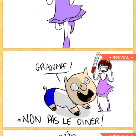
✦ NOUVEAU ✦
✦ NOUVEAU ✦