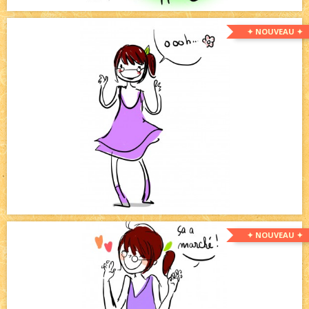
✦ NOUVEAU ✦
✦ NOUVEAU ✦