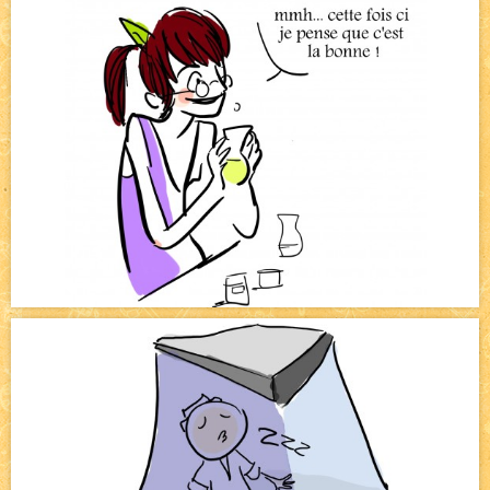
Bienvenue aux nouvell.eaux !
NEW
Bazar
NEW
Beyond the cliff (suite)
NEW
On retape les miniatures de l'accueil
NEW