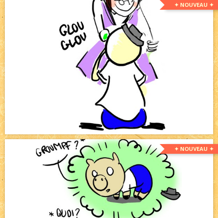
✦ NOUVEAU ✦
✦ NOUVEAU ✦