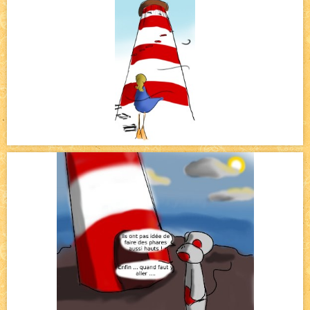
Bienvenue aux nouvell.eaux !
NEW
Bazar
NEW
Beyond the cliff (suite)
NEW
On retape les miniatures de l'accueil
NEW