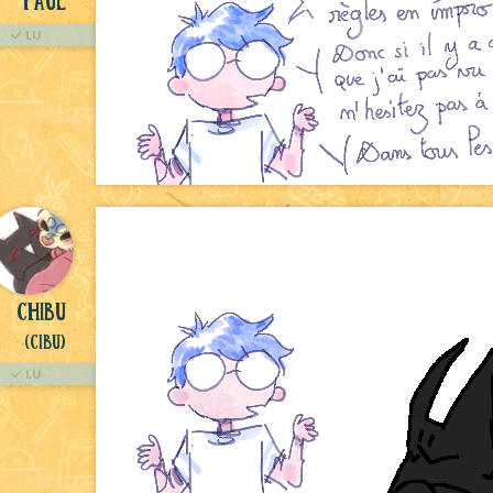
LU
Chibu
(Cibu)
LU