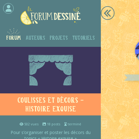
Forum
Auteurs
Projets
Tutoriels
Coulisses et décors -
Histoire exquise
502 vues
18 posts
terminé
Pour s’organiser et poster les décors du
topics « Histoire exquise »