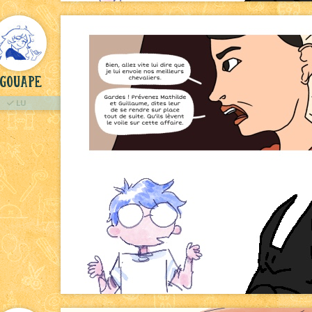
Gouape
LU