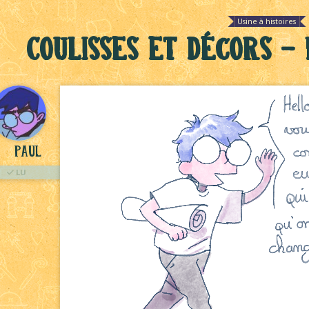
Usine à histoires
Coulisses et décors - 
Paul
LU