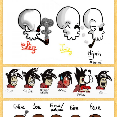
Canapé rose
NEW
Tomodachi loves - part.2
NEW
Bazar
NEW