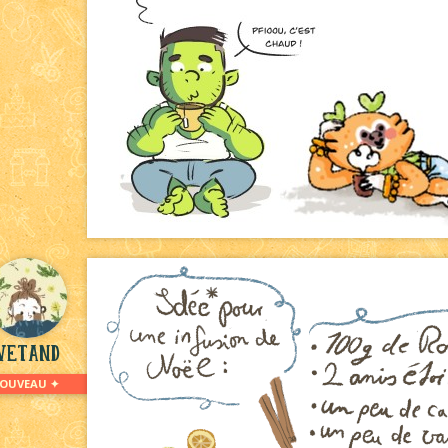
vetand
NOUVEAU ✦