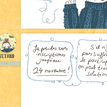
vetand
LU