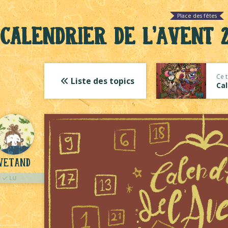
Place des fêtes
Calendrier de l'Avent 2
Ce t
Liste des topics
Cal
vetand
LU