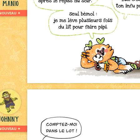
Manio
NOUVEAU ✦
Johnny
NOUVEAU ✦