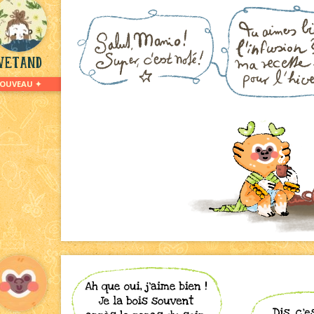
vetand
NOUVEAU ✦