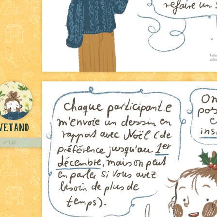
vetand
LU