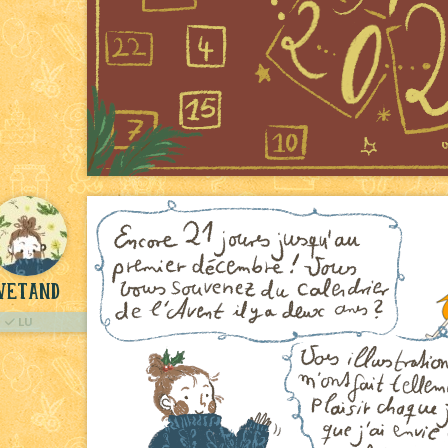
vetand
LU