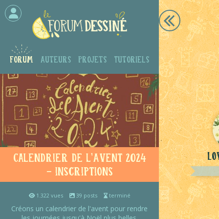
Forum
Auteurs
Projets
Tutoriels
Lø
Calendrier de l'Avent 2024
- inscriptions
1.322 vues
39 posts
terminé
Créons un calendrier de l'avent pour rendre
les journées jusqu'à Noël plus belles.