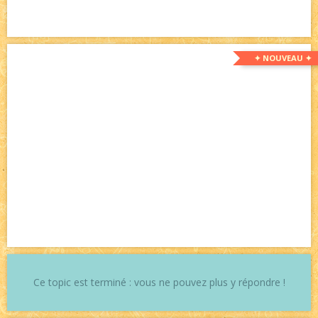
✦ NOUVEAU ✦
Ce topic est terminé : vous ne pouvez plus y répondre !