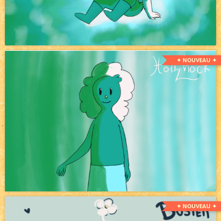
✦ NOUVEAU ✦
✦ NOUVEAU ✦