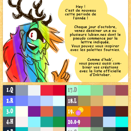
Bienvenue aux nouvell.eaux !
NEW
Avatar, le dessin d'un autre maître
NEW
Beyond the cliff (suite)
NEW
On retape les miniatures de l'accueil
NEW
Le Jeu du Trône II – Après l'explosion
NEW
Le Jeu du Trône – Généalogie
NEW