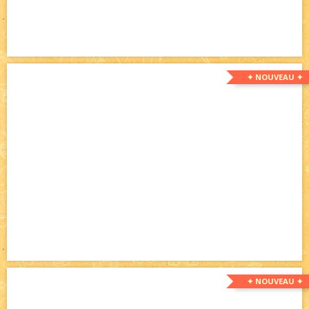
✦ NOUVEAU ✦
✦ NOUVEAU ✦