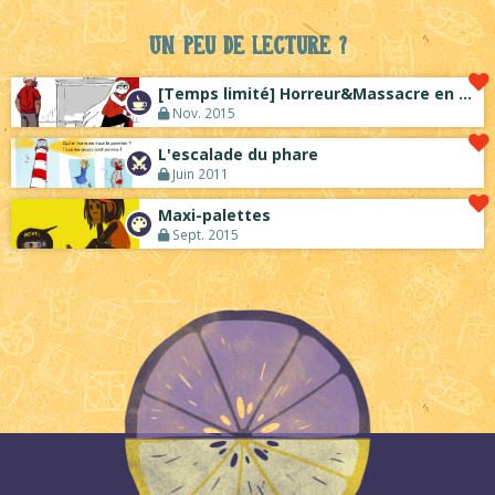
Un peu de lecture ?
[Temps limité] Horreur&Massacre en bouti...
Nov. 2015
L'escalade du phare
Juin 2011
Maxi-palettes
Sept. 2015