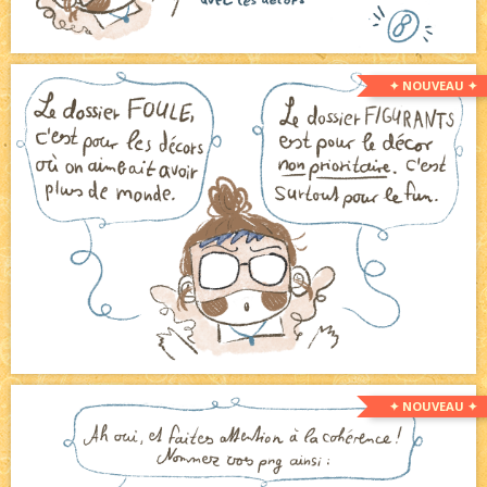
✦ NOUVEAU ✦
✦ NOUVEAU ✦