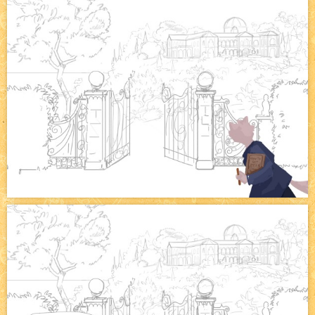
Pique-nique d'été
NEW
Avatar, le dessin d'un autre maître
NEW
Beyond the cliff (suite)
NEW
On retape les miniatures de l'accueil
NEW
Le Jeu du Trône II – Après l'explosion
NEW
Le Jeu du Trône – Généalogie
NEW