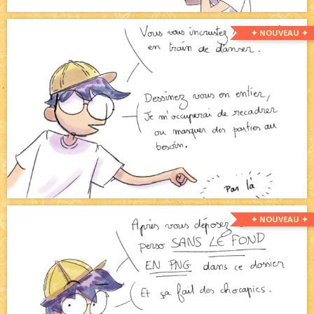
✦ NOUVEAU ✦
✦ NOUVEAU ✦