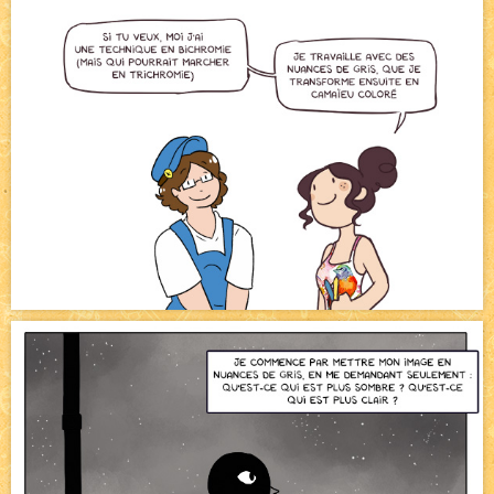
Bienvenue aux nouvell.eaux !
NEW
Bazar
NEW
Beyond the cliff (suite)
NEW
On retape les miniatures de l'accueil
NEW