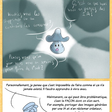
Pique-nique d'été
NEW
Avatar, le dessin d'un autre maître
NEW
Beyond the cliff (suite)
NEW
On retape les miniatures de l'accueil
NEW
Le Jeu du Trône II – Après l'explosion
NEW
Le Jeu du Trône – Généalogie
NEW