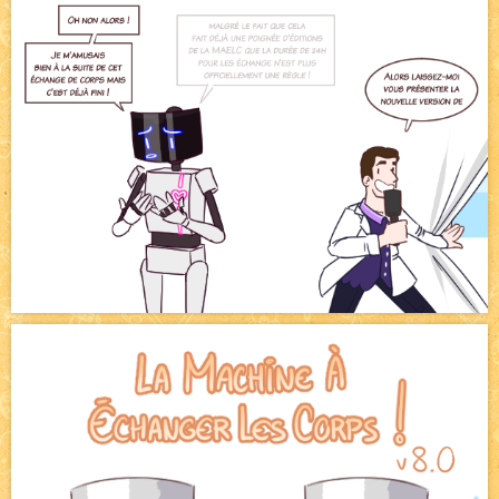
Bienvenue aux nouvell.eaux !
NEW
Avatar, le dessin d'un autre maître
NEW
Beyond the cliff (suite)
NEW
On retape les miniatures de l'accueil
NEW
Le Jeu du Trône II - Après l'explosion
NEW
Le Jeu du Trône - Généalogie
NEW