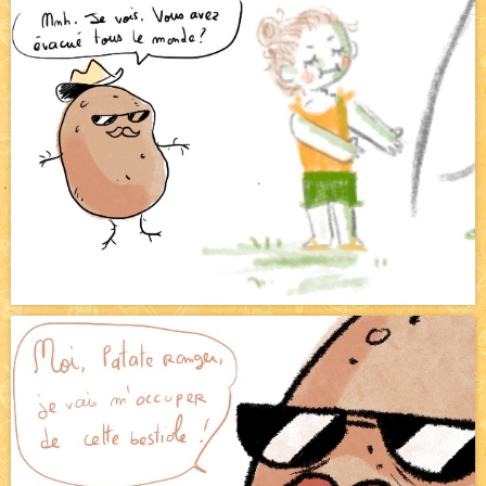
Avatar, le dessin d'un autre maître
NEW
Beyond the cliff (suite)
NEW
On retape les miniatures de l'accueil
NEW
Le Jeu du Trône II - Après l'explosion
NEW
Le Jeu du Trône - Généalogie
NEW