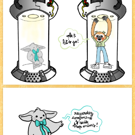
Bienvenue aux nouvell.eaux !
NEW
Bazar
NEW
Beyond the cliff (suite)
NEW
On retape les miniatures de l'accueil
NEW