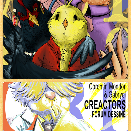
Pique-nique d'été
NEW
Avatar, le dessin d'un autre maître
NEW
Beyond the cliff (suite)
NEW
On retape les miniatures de l'accueil
NEW