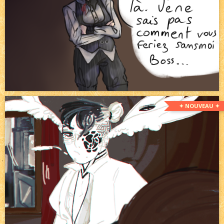
✦ NOUVEAU ✦