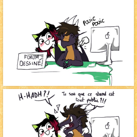
Pique-nique d'été
NEW
Avatar, le dessin d'un autre maître
NEW
Beyond the cliff (suite)
NEW
On retape les miniatures de l'accueil
NEW
Cool House Party !! 4
NEW