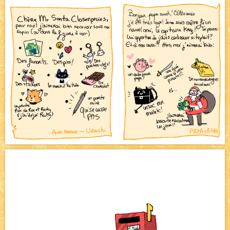
Pique-nique d'été
NEW
Avatar, le dessin d'un autre maître
NEW
Beyond the cliff (suite)
NEW
On retape les miniatures de l'accueil
NEW