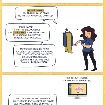
Bienvenue aux nouvell.eaux !
NEW
Bazar
NEW
Beyond the cliff (suite)
NEW
On retape les miniatures de l'accueil
NEW