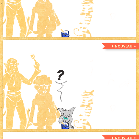
✦ NOUVEAU ✦
✦ NOUVEAU ✦