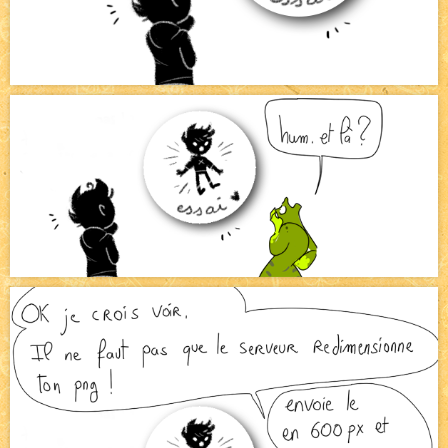
Bienvenue aux nouvell.eaux !
NEW
Bazar
NEW
Beyond the cliff (suite)
NEW
On retape les miniatures de l'accueil
NEW