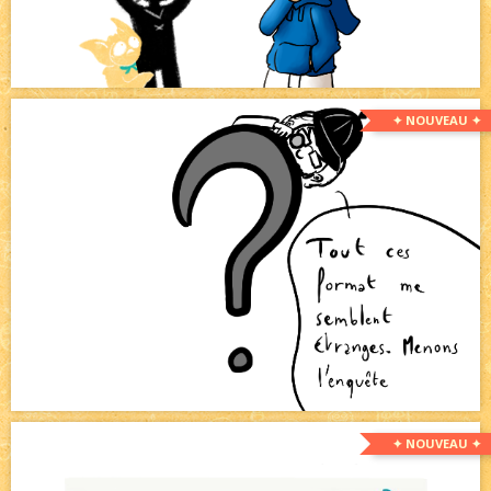
✦ NOUVEAU ✦
✦ NOUVEAU ✦