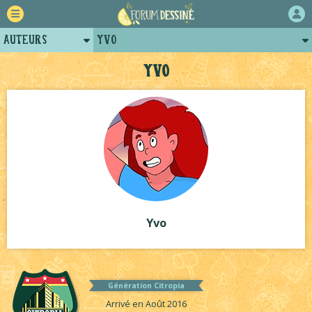
Auteurs
Yvo
Retour
Posts de yvo
Yvo
Forum
Projets
Tutoriels
Yvo
Génération Citropia
Arrivé en Août 2016