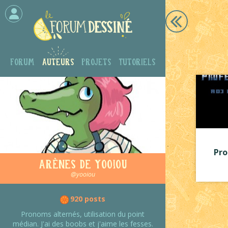
Forum
Auteurs
Projets
Tutoriels
Pro
Arènes de Yooiou
@yooiou
920 posts
Pronoms al­ternés, utilisation du point
médian. J'ai des boobs et j'aime les fesses.