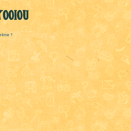
ooiou
rène ?