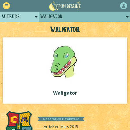
Auteurs
Waligator
Retour
Posts de waligator
Waligator
Forum
Projets
Tutoriels
Waligator
Génération Hawkward
Arrivé en Mars 2015