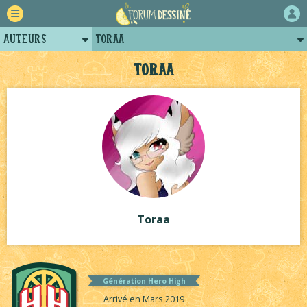
Auteurs
Toraa
Retour
Posts de toraa
Toraa
Forum
Projets
Tutoriels
Toraa
Génération Hero High
Arrivé en Mars 2019