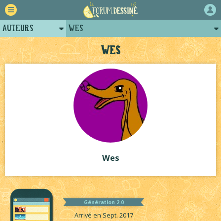
Auteurs
Wes
Retour
Posts de wes
Wes
Forum
Projets
Tutoriels
Wes
Génération 2.0
Arrivé en Sept. 2017