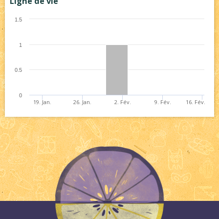
Ligne de vie
1.5
1
0.5
0
19. Jan.
26. Jan.
2. Fév.
9. Fév.
16. Fév.