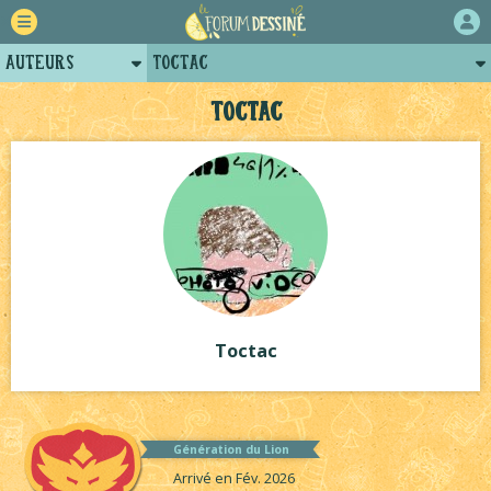
Auteurs
Toctac
Retour
Posts de toctac
Toctac
Forum
Projets
Tutoriels
Toctac
Génération du Lion
Arrivé en Fév. 2026