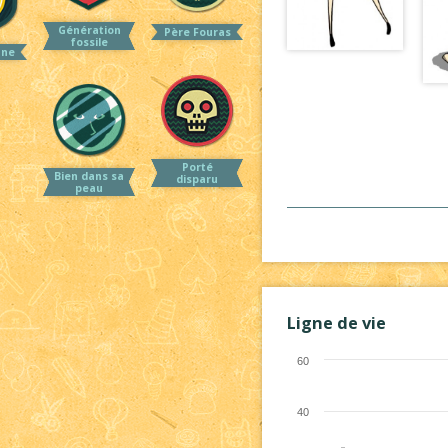
Génération
Père Fouras
fossile
une
Porté
Bien dans sa
disparu
peau
Ligne de vie
60
40