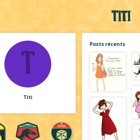
Titi
Posts récents
T
Titi