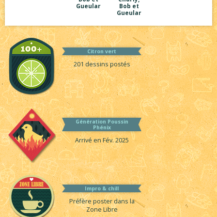
Gueular
Bob et
Gueular
Citron vert
201 dessins postés
Génération Poussin
Phénix
Arrivé en Fév. 2025
Impro & chill
Préfère poster dans la
Zone Libre