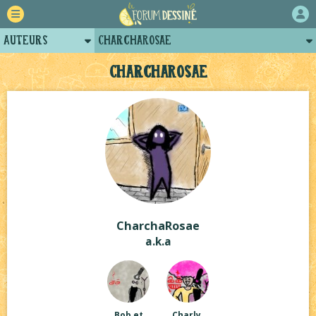
Auteurs
CharchaRosae
Retour
Posts de charcharosae
CharchaRosae
Forum
Projets
Tutoriels
CharchaRosae
a.k.a
Bob et
Charly,