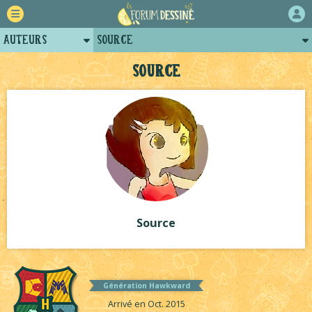
Auteurs
Source
Retour
Posts de source
Source
Forum
Projets
Tutoriels
Source
Génération Hawkward
Arrivé en Oct. 2015