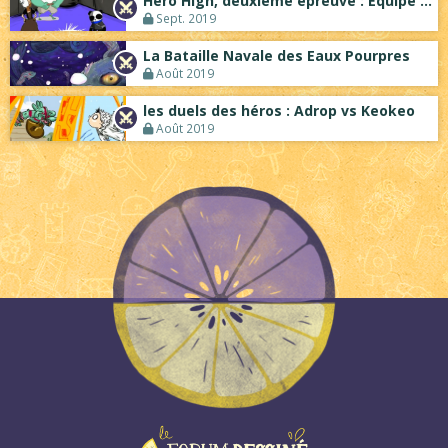
Hero High, deuxième épreuve : Équipe ble...
Sept. 2019
La Bataille Navale des Eaux Pourpres
Août 2019
les duels des héros : Adrop vs Keokeo
Août 2019