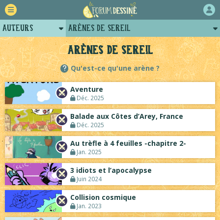
Auteurs
Arènes de sereil
Retour
Profil de sereil
Arènes de sereil
Forum
Posts de sereil
Qu'est-ce qu'une arène ?
Projets
Projets collectifs de sereil
Aventure
Tutoriels
Déc. 2025
Balade aux Côtes d’Arey, France
Déc. 2025
Au trèfle à 4 feuilles -chapitre 2-
Jan. 2025
3 idiots et l’apocalypse
Juin 2024
Collision cosmique
Jan. 2023