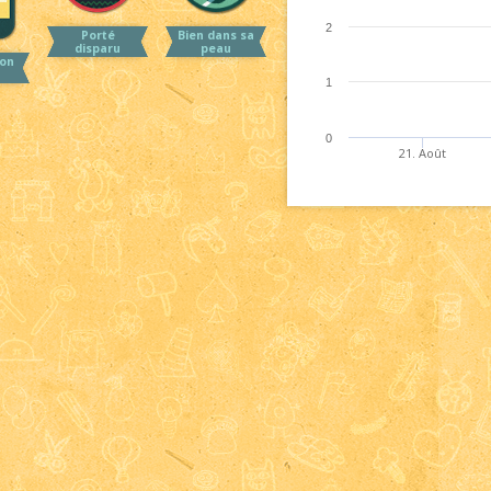
2
Porté
Bien dans sa
disparu
peau
on
1
0
21. Août