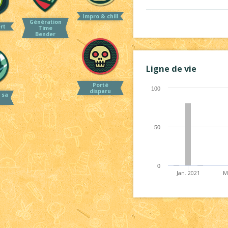
Impro & chill
Génération
ert
Time
Bender
Ligne de vie
Porté
100
disparu
 sa
50
0
Jan. 2021
M