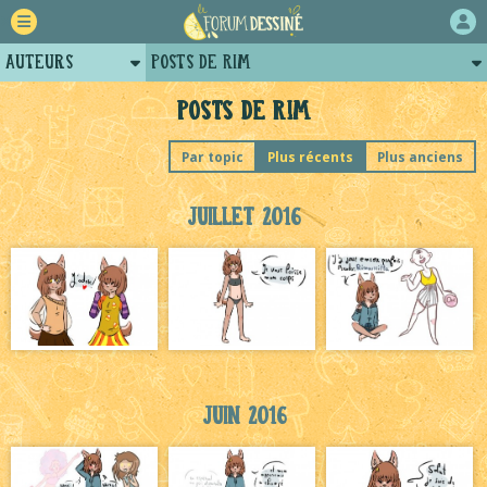
Auteurs
Posts de Rim
Retour
Profil de rim
Posts de Rim
Forum
Par topic
Plus récents
Plus anciens
Projets
Juillet 2016
Tutoriels
Juin 2016