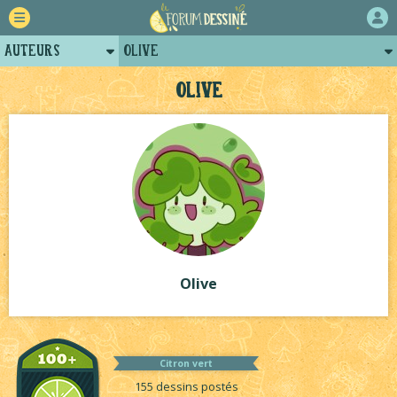
Auteurs
Olive
Retour
Posts d'Olive
Olive
Forum
Projets collectifs d'Olive
Projets
Tutoriels
Olive
Citron vert
155 dessins postés