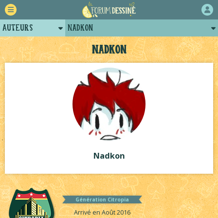
Auteurs
Nadkon
Retour
Posts de nadkon
Nadkon
Forum
Projets
Tutoriels
Nadkon
Génération Citropia
Arrivé en Août 2016