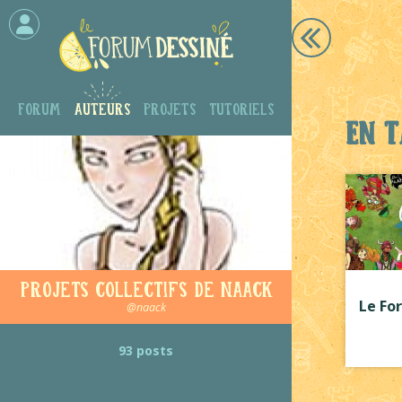
Forum
Auteurs
Projets
Tutoriels
En t
Projets collectifs de Naack
Le Fo
@naack
93 posts