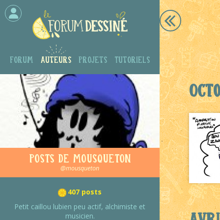
Forum
Auteurs
Projets
Tutoriels
Octo
Posts de Mousqueton
@mousqueton
407 posts
Petit caillou lubien peu actif, alchimiste et
Avri
musicien.