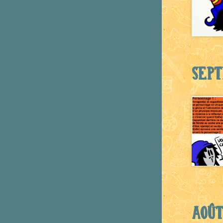
Sep
Août