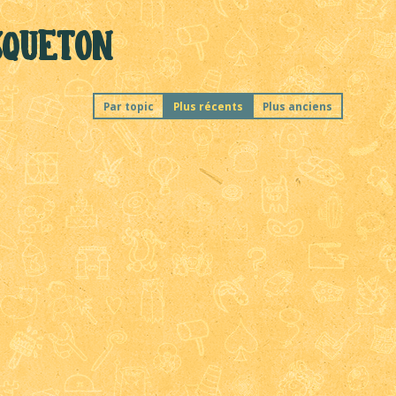
squeton
Par topic
Plus récents
Plus anciens