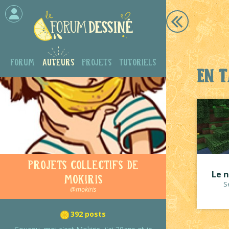
Forum
Auteurs
Projets
Tutoriels
En t
Projets collectifs de
Le 
Mokiris
S
@mokiris
392 posts