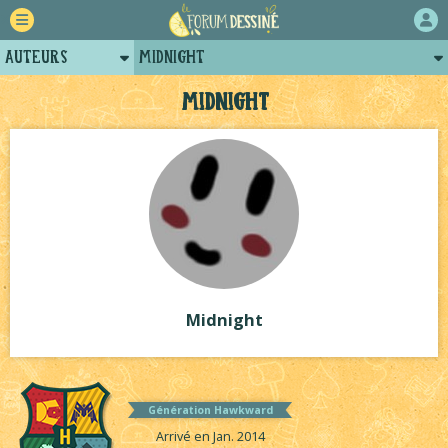
Auteurs
Midnight
Retour
Posts de midnight
Midnight
Forum
Arènes de midnight
Projets
Tutoriels
Midnight
Génération Hawkward
Arrivé en Jan. 2014