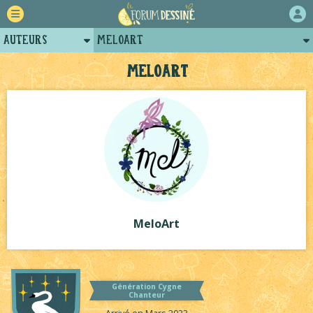
Auteurs
MeloArt
Retour
Posts de meloart
MeloArt
Forum
Projets
Tutoriels
MeloArt
Génération Cygne
Chanteur